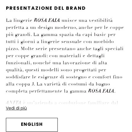
PRESENTAZIONE DEL BRAND
La lingerie
unisce una vestibilità
ROSA FAIA
perfetta a un design moderno, anche per le coppe
più grandi. La gamma spazia da capi basic per
tutti i giorni a lingerie sensuale con morbido
pizzo. Molte serie presentano anche tagli speciali
per coppe grandi: con materiali e dettagli
funzionali, nonché una lavorazione di alta
qualità, questi modelli sono progettati per
soddisfare le esigenze di sostegno e comfort fino
alla coppa J. La varietà di costumi da bagno
completa perfettamente la gamma
.
ROSA FAIA
è un’azienda a conduzione familiare dal
ANITA
Vedi di più
1886 e, oltre a
, gestisce altri quattro
ROSA FAIA
marchi di successo:
Anita since 1886, Anita active,
ENGLISH
Anita care e Anita maternity.