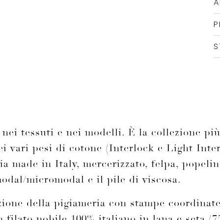
A
P
S
nei tessuti e nei modelli. È la collezione pi
ei vari pesi di cotone (Interlock e Light Int
ia made in Italy, mercerizzato, felpa, popeline
modal/micromodal e il pile di viscosa.
ezione della pigiameria con stampe coordinat
filato nobile 100% italiano in lana e seta (7