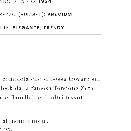
NNO DI INIZIO:
1954
REZZO (BUDGET):
PREMIUM
TILE:
ELEGANTE, TRENDY
ù completa che si possa trovare sul
erlock dalla famosa Torsione Zeta
 e flanella), e di altri tessuti
e al mondo notte.
5-25).